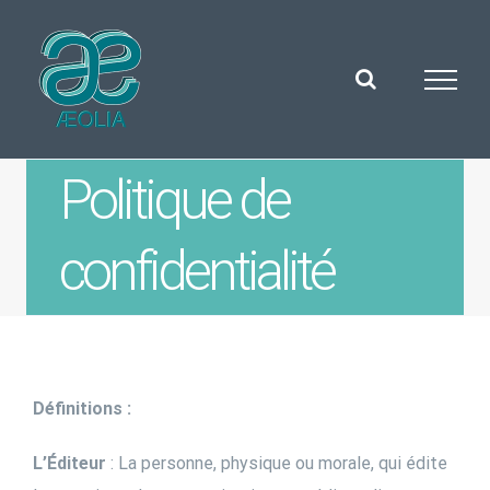
Skip
to
content
Politique de
confidentialité
Définitions :
L’Éditeur
: La personne, physique ou morale, qui édite