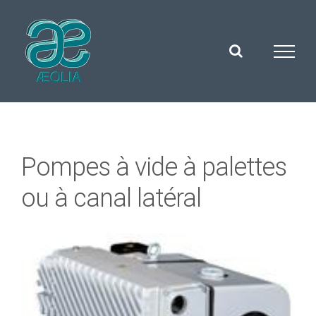
Skip
to
content
Pompes à vide à palettes
ou à canal latéral
Voir
l'image
agrandie