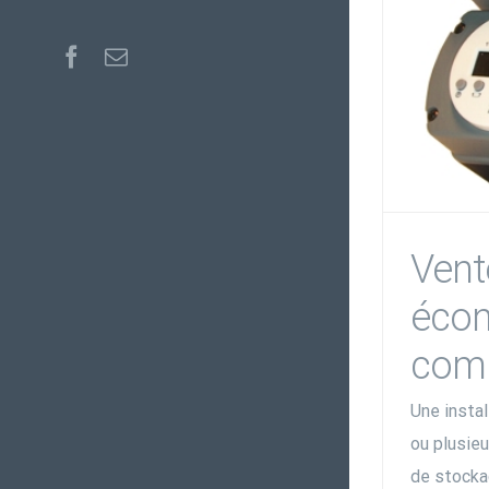
Facebook
Email
Vent
écon
com
Une instal
ou plusie
de stockag