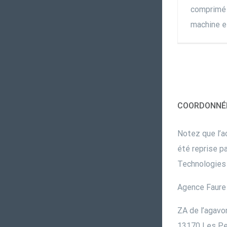
comprimé n
machine et 
COORDONNÉ
Notez que l’ac
été reprise pa
Technologies 
Agence Faure 
ZA de l’agavo
13170 Les Pe