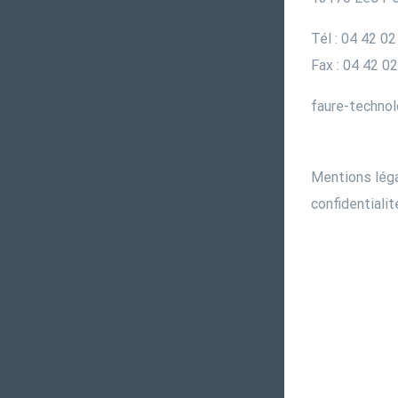
Tél : 04 42 02
Fax : 04 42 0
faure-techno
Mentions lég
confidentialit