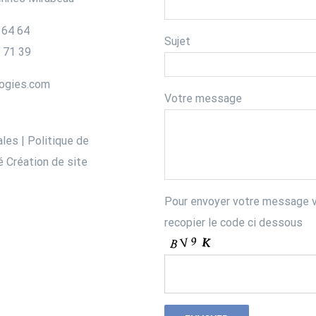
 64 64
Sujet
2 71 39
logies.com
Votre message
ales
|
Politique de
é
Création de site
Pour envoyer votre message v
recopier le code ci dessous