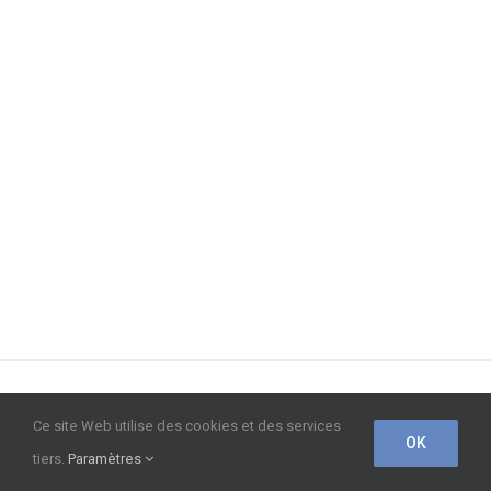
© Copyright 2020 -
2026 | Une création originale
Liberty-
Ce site Web utilise des cookies et des services
OK
Web
|
Mentions légales
|
Politique de confidentialité
tiers.
Paramètres